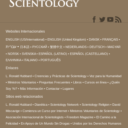
Websites Internacionales
ENGLISH (US/International)
ENGLISH (United Kingdom)
DANSK
FRANÇAIS
עברית
日本語
РУССКИЙ
繁體中文
NEDERLANDS
DEUTSCH
MAGYAR
NORSK
SVENSKA
ESPAÑOL (LATINO)
ESPAÑOL (CASTELLANO)
ΕΛΛΗΝΙΚA
ITALIANO
PORTUGUÊS
Enlaces
L. Ronald Hubbard
Creencias y Prácticas de Scientology
Voz para la Humanidad
Ministros Voluntarios
Preguntas Frecuentes
Libros
Cursos en línea
¿Quién
Soy Yo?
Más Información
Contactar
Lugares
Sitios web relacionados
L. Ronald Hubbard
Dianética
Scientology Network
Scientology Religion
David
Miscavige
Comienza un Curso por Internet
Ministros Voluntarios de Scientology
Asociación Internacional de Scientologists
Freedom Magazine
El Camino a la
Felicidad
En Apoyo de Un Mundo Sin Drogas
Unidos por los Derechos Humanos