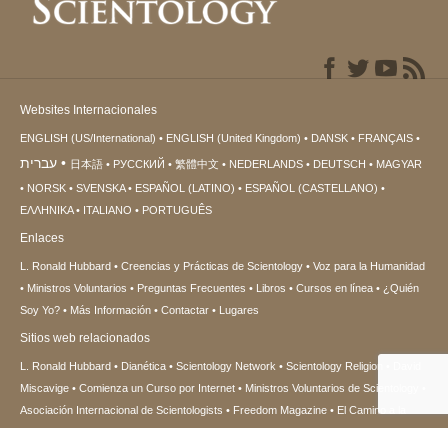
Websites Internacionales
ENGLISH (US/International)
ENGLISH (United Kingdom)
DANSK
FRANÇAIS
עברית
日本語
РУССКИЙ
繁體中文
NEDERLANDS
DEUTSCH
MAGYAR
NORSK
SVENSKA
ESPAÑOL (LATINO)
ESPAÑOL (CASTELLANO)
ΕΛΛΗΝΙΚA
ITALIANO
PORTUGUÊS
Enlaces
L. Ronald Hubbard
Creencias y Prácticas de Scientology
Voz para la Humanidad
Ministros Voluntarios
Preguntas Frecuentes
Libros
Cursos en línea
¿Quién
Soy Yo?
Más Información
Contactar
Lugares
Sitios web relacionados
L. Ronald Hubbard
Dianética
Scientology Network
Scientology Religion
David
Miscavige
Comienza un Curso por Internet
Ministros Voluntarios de Scientology
Asociación Internacional de Scientologists
Freedom Magazine
El Camino a la
Felicidad
En Apoyo de Un Mundo Sin Drogas
Unidos por los Derechos Humanos