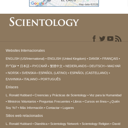
Websites Internacionales
ENGLISH (US/International)
ENGLISH (United Kingdom)
DANSK
FRANÇAIS
עברית
日本語
РУССКИЙ
繁體中文
NEDERLANDS
DEUTSCH
MAGYAR
NORSK
SVENSKA
ESPAÑOL (LATINO)
ESPAÑOL (CASTELLANO)
ΕΛΛΗΝΙΚA
ITALIANO
PORTUGUÊS
Enlaces
L. Ronald Hubbard
Creencias y Prácticas de Scientology
Voz para la Humanidad
Ministros Voluntarios
Preguntas Frecuentes
Libros
Cursos en línea
¿Quién
Soy Yo?
Más Información
Contactar
Lugares
Sitios web relacionados
L. Ronald Hubbard
Dianética
Scientology Network
Scientology Religion
David