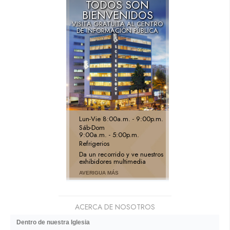
TODOS SON
BIENVENIDOS
VISITA GRATUITA AL CENTRO
DE INFORMACIÓN PÚBLICA
Lun
-
Vie
8:00a.m. - 9:00p.m.
Sáb
-
Dom
9:00a.m. - 5:00p.m.
Refrigerios
Da un recorrido y ve nuestros
exhibidores multimedia
AVERIGUA MÁS
ACERCA DE NOSOTROS
Dentro de nuestra Iglesia