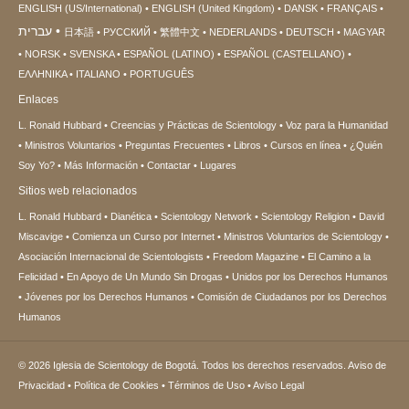
ENGLISH (US/International)
ENGLISH (United Kingdom)
DANSK
FRANÇAIS
עברית
日本語
РУССКИЙ
繁體中文
NEDERLANDS
DEUTSCH
MAGYAR
NORSK
SVENSKA
ESPAÑOL (LATINO)
ESPAÑOL (CASTELLANO)
ΕΛΛΗΝΙΚA
ITALIANO
PORTUGUÊS
Enlaces
L. Ronald Hubbard
Creencias y Prácticas de Scientology
Voz para la Humanidad
Ministros Voluntarios
Preguntas Frecuentes
Libros
Cursos en línea
¿Quién
Soy Yo?
Más Información
Contactar
Lugares
Sitios web relacionados
L. Ronald Hubbard
Dianética
Scientology Network
Scientology Religion
David
Miscavige
Comienza un Curso por Internet
Ministros Voluntarios de Scientology
Asociación Internacional de Scientologists
Freedom Magazine
El Camino a la
Felicidad
En Apoyo de Un Mundo Sin Drogas
Unidos por los Derechos Humanos
Jóvenes por los Derechos Humanos
Comisión de Ciudadanos por los Derechos
Humanos
© 2026
Iglesia de Scientology de Bogotá.
Todos los derechos reservados.
Aviso de
Privacidad
•
Política de Cookies
•
Términos de Uso
•
Aviso Legal