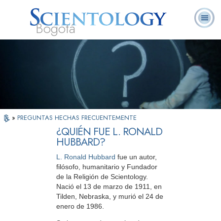
Bogotá
Acerca de
L. Ronald
¿Qué es
Ministros
Preguntas
Libros
Nosotros
Hubbard
Scientology?
Voluntarios
Frecuentes
»
PREGUNTAS HECHAS FRECUENTEMENTE
¿QUIÉN FUE L. RONALD
HUBBARD?
L. Ronald Hubbard
fue un autor,
filósofo, humanitario y Fundador
de la Religión de Scientology.
Nació el 13 de marzo de 1911, en
Tilden, Nebraska, y murió el 24 de
enero de 1986.