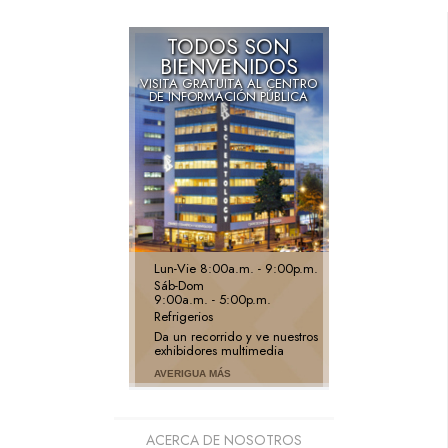
TODOS SON
BIENVENIDOS
VISITA GRATUITA AL CENTRO
DE INFORMACIÓN PÚBLICA
Lun
-
Vie
8:00a.m. - 9:00p.m.
Sáb
-
Dom
9:00a.m. - 5:00p.m.
Refrigerios
Da un recorrido y ve nuestros
exhibidores multimedia
AVERIGUA MÁS
ACERCA DE NOSOTROS