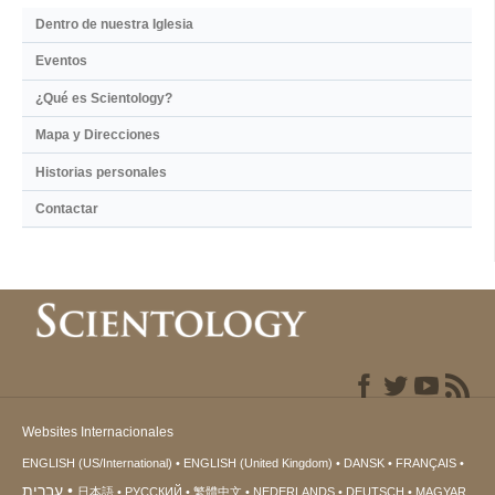
Dentro de nuestra Iglesia
Eventos
¿Qué es Scientology?
Mapa y Direcciones
Historias personales
Contactar
Websites Internacionales
ENGLISH (US/International)
ENGLISH (United Kingdom)
DANSK
FRANÇAIS
עברית
日本語
РУССКИЙ
繁體中文
NEDERLANDS
DEUTSCH
MAGYAR