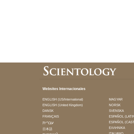
Websites Internacionales
ENGLISH (US/International)
MAGYAR
ENGLISH (United Kingdom)
NORSK
DANSK
SVENSKA
FRANÇAIS
ESPAÑOL (LATI
עברית
ESPAÑOL (CAS
ΕΛΛΗΝΙΚA
日本語
ITALIANO