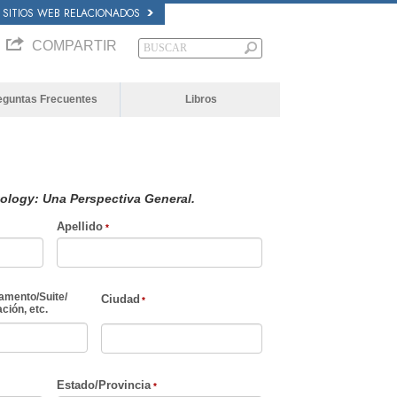
SITIOS WEB RELACIONADOS
COMPARTIR
eguntas Frecuentes
Libros
ology: Una Perspectiva General.
Apellido
amento
/
Suite
/
Ciudad
ción, etc.
Estado/Provincia