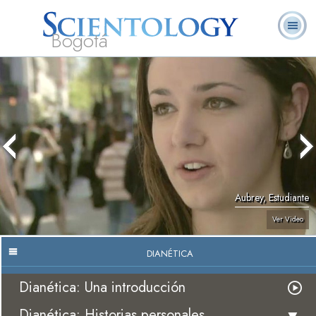
Bogotá
Acerca de
L. Ronald
¿Qué es
Ministros
Preguntas
Libros
Nosotros
Hubbard
Scientology?
Voluntarios
Frecuentes
Aubrey, Estudiante
Ver Video
DIANÉTICA
Dianética: Una introducción
Dianética: Historias personales