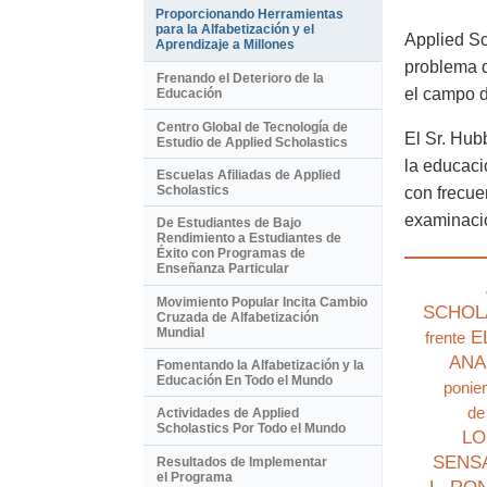
Proporcionando Herramientas
para la Alfabetización y el
Applied Sc
Aprendizaje a Millones
problema d
Frenando el Deterioro de la
el campo d
Educación
Centro Global de Tecnología de
El Sr. Hub
Estudio de Applied Scholastics
la educaci
Escuelas Afiliadas de Applied
Scholastics
con frecue
examinació
De Estudiantes de Bajo
Rendimiento a Estudiantes de
Éxito con Programas de
Enseñanza Particular
Movimiento Popular Incita Cambio
SCHOL
Cruzada de Alfabetización
Mundial
E
frente
ANA
Fomentando la Alfabetización y la
Educación En Todo el Mundo
ponie
de
Actividades de Applied
Scholastics Por Todo el Mundo
LO
SENS
Resultados de Implementar
el Programa