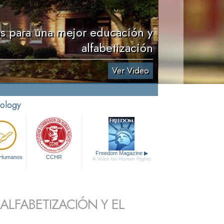
s para una mejor educación y
alfabetización
Ver Video
tology
Freedom Magazine
▶
 Humanos
CCHR
A Voice for Human Rights
LFABETIZACIÓN Y EL