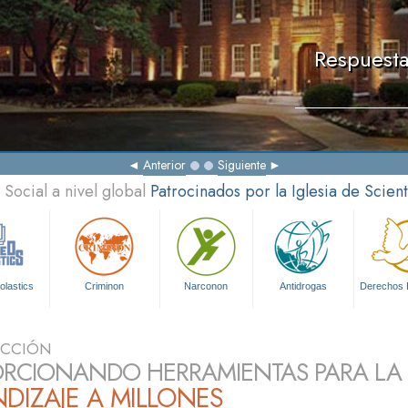
Respuesta
Anterior
Siguiente
Social a nivel global
Patrocinados por la Iglesia de Scien
olastics
Criminon
Narconon
Antidrogas
Derechos
UCCIÓN
RCIONANDO HERRAMIENTAS PARA LA A
DIZAJE A MILLONES