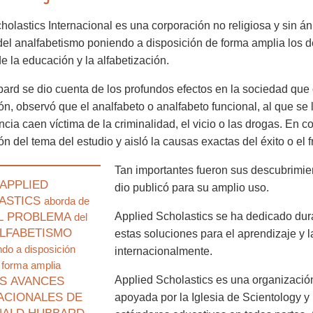
holastics Internacional es una corporación no religiosa y sin án
el analfabetismo poniendo a disposición de forma amplia los 
e la educación y la alfabetización.
bard se dio cuenta de los profundos efectos en la sociedad que
ón, observó que el analfabeto o analfabeto funcional, al que se l
ncia caen víctima de la criminalidad, el vicio o las drogas. En
n del tema del estudio y aisló la causas exactas del éxito o el f
Tan importantes fueron sus descubrimie
APPLIED
dio publicó para su amplio uso.
ASTICS
aborda de
L PROBLEMA
Applied Scholastics se ha dedicado du
del
LFABETISMO
estas soluciones para el aprendizaje y l
ndo a disposición
internacionalmente.
 forma amplia
Applied Scholastics es una organizaci
S AVANCES
ACIONALES DE
apoyada por la Iglesia de Scientology y 