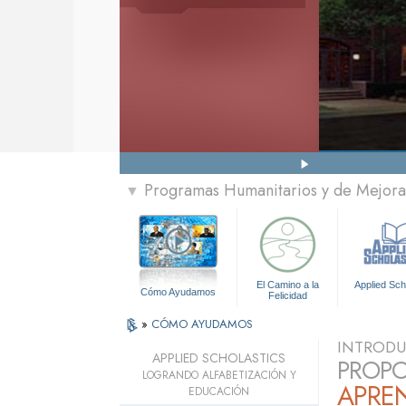
Programas Humanitarios y de Mejora 
▼
El Camino a la
Applied Sch
Cómo Ayudamos
Felicidad
»
CÓMO AYUDAMOS
INTROD
APPLIED SCHOLASTICS
PROPO
LOGRANDO ALFABETIZACIÓN Y
APREN
EDUCACIÓN