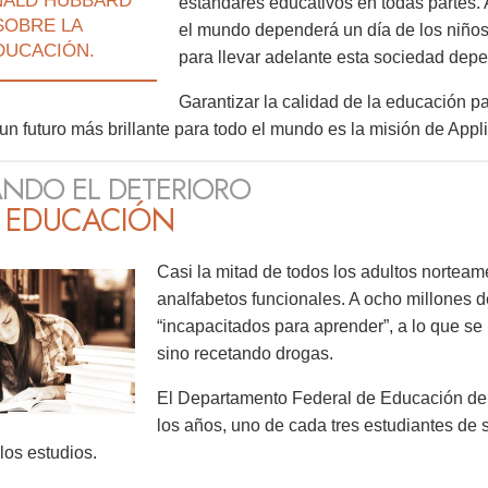
NALD HUBBARD
estándares educativos en todas partes.
SOBRE LA
el mundo dependerá un día de los niños
DUCACIÓN.
para llevar adelante esta sociedad dep
Garantizar la calidad de la educación p
 un futuro más brillante para todo el mundo es la misión de Appl
NDO EL DETERIORO
A EDUCACIÓN
Casi la mitad de todos los adultos norteam
analfabetos funcionales. A ocho millones 
“incapacitados para aprender”, a lo que s
sino recetando drogas.
El Departamento Federal de Educación de 
los años, uno de cada tres estudiantes de 
os estudios.