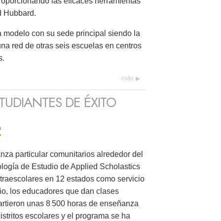
roporcionando las eficaces herramientas
d Hubbard.
 modelo con su sede principal siendo la
na red de otras seis escuelas en centros
s.
más
TUDIANTES DE ÉXITO
R
za particular comunitarios alrededor del
ología de Estudio de Applied Scholastics
traescolares en 12 estados como servicio
ño, los educadores que dan clases
artieron unas 8 500 horas de enseñanza
distritos escolares y el programa se ha