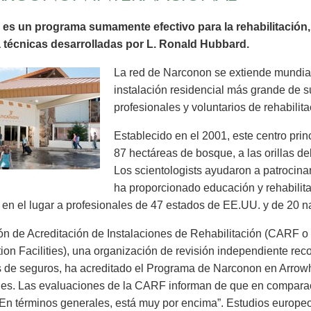
es un programa sumamente efectivo para la rehabilitación, 
za técnicas desarrolladas por L. Ronald Hubbard.
La red de Narconon se extiende mundi
instalación residencial más grande de s
profesionales y voluntarios de rehabilit
Establecido en el 2001, este centro pri
87 hectáreas de bosque, a las orillas d
Los scientologists ayudaron a patrocin
ha proporcionado educación y rehabilita
 en el lugar a profesionales de 47 estados de EE.UU. y de 20 n
n de Acreditación de Instalaciones de Rehabilitación (CARF o
tion Facilities), una organización de revisión independiente r
de seguros, ha acreditado el Programa de Narconon en Arrowh
nes. Las evaluaciones de la CARF informan de que en comparac
“En términos generales, está muy por encima”. Estudios europe