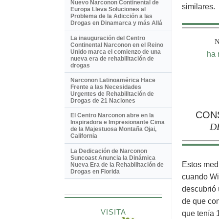
Nuevo Narconon Continental de
similares.
Europa Lleva Soluciones al
Problema de la Adicción a las
Drogas en Dinamarca y más Allá
La inauguración del Centro
Continental Narconon en el Reino
Unido marca el comienzo de una
ha 
nueva era de rehabilitación de
drogas
Narconon Latinoamérica Hace
Frente a las Necesidades
Urgentes de Rehabilitación de
Drogas de 21 Naciones
CON
El Centro Narconon abre en la
Inspiradora e Impresionante
Cima
D
de la Majestuosa Montaña Ojai,
California
La Dedicación de Narconon
Suncoast Anuncia la Dinámica
Estos medi
Nueva Era de la Rehabilitación de
Drogas en Florida
cuando Wil
descubrió 
de que con
VISITA
que tenía 