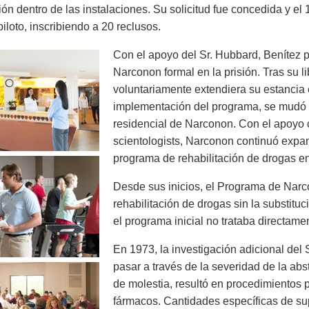
ción dentro de las instalaciones. Su solicitud fue concedida y e
iloto, inscribiendo a 20 reclusos.
Con el apoyo del Sr. Hubbard, Benítez 
Narconon formal en la prisión. Tras su 
voluntariamente extendiera su estancia e
implementación del programa, se mudó a 
residencial de Narconon. Con el apoyo c
scientologists, Narconon continuó expan
programa de rehabilitación de drogas e
Desde sus inicios, el Programa de Nar
rehabilitación de drogas sin la substitu
el programa inicial no trataba directame
En 1973, la investigación adicional del 
pasar a través de la severidad de la ab
de molestia, resultó en procedimientos p
fármacos. Cantidades específicas de su