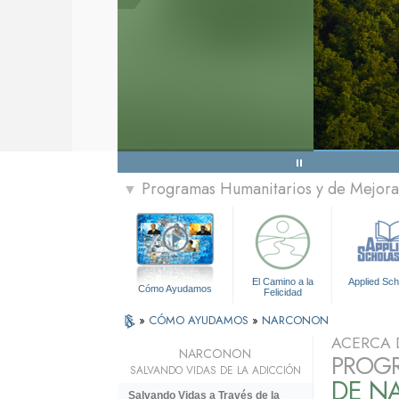
Programas Humanitarios y de Mejora 
▼
El Camino a la
Applied Sch
Cómo Ayudamos
Felicidad
»
CÓMO AYUDAMOS
»
NARCONON
ACERCA 
NARCONON
PROGR
SALVANDO VIDAS DE LA ADICCIÓN
DE N
Salvando Vidas a Través de la