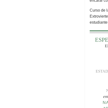
encarar có
Curso de l
Extroviert
estudiante
ESP
E
ESTAD
en
N