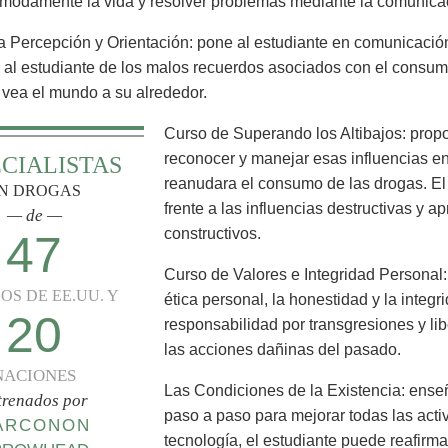
modamente la vida y resolver problemas mediante la comunica
a Percepción y Orientación: pone al estudiante en comunicació
e al estudiante de los malos recuerdos asociados con el consu
 vea el mundo a su alrededor.
Curso de Superando los Altibajos: propo
reconocer y manejar esas influencias e
ECIALISTAS
reanudara el consumo de las drogas. El
N DROGAS
frente a las influencias destructivas y
— de —
constructivos.
47
Curso de Valores e Integridad Personal:
OS DE EE.UU. Y
ética personal, la honestidad y la integ
20
responsabilidad por transgresiones y li
las acciones dañinas del pasado.
NACIONES
Las Condiciones de la Existencia: enseñ
trenados por
paso a paso para mejorar todas las acti
ARCONON
tecnología, el estudiante puede reafirma