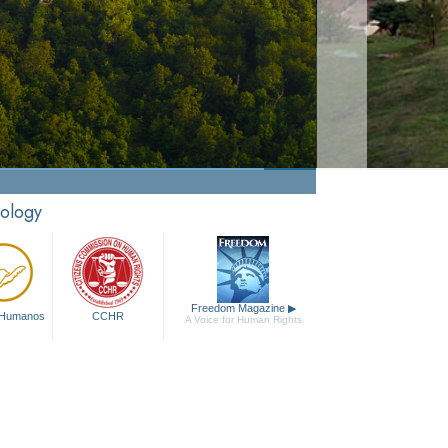
Narconon
Ver Video
tology
Freedom Magazine
▶
 Humanos
CCHR
A Voice for Human Rights