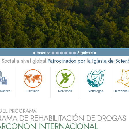
Anterior
Siguiente
Social a nivel global
Patrocinados por la Iglesia de Scien
olastics
Criminon
Narconon
Antidrogas
Derechos
DEL PROGRAMA
AMA DE REHABILITACIÓN DE DROGAS
ARCONON INTERNACIONAL