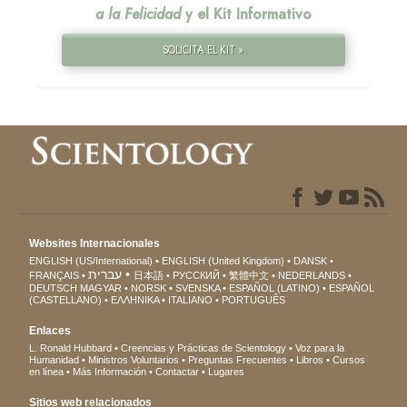
a la Felicidad
y el Kit Informativo
SOLICITA EL KIT »
Websites Internacionales
ENGLISH (US/International)
ENGLISH (United Kingdom)
DANSK
עברית
FRANÇAIS
日本語
РУССКИЙ
繁體中文
NEDERLANDS
DEUTSCH
MAGYAR
NORSK
SVENSKA
ESPAÑOL (LATINO)
ESPAÑOL
(CASTELLANO)
ΕΛΛΗΝΙΚA
ITALIANO
PORTUGUÊS
Enlaces
L. Ronald Hubbard
Creencias y Prácticas de Scientology
Voz para la
Humanidad
Ministros Voluntarios
Preguntas Frecuentes
Libros
Cursos
en línea
Más Información
Contactar
Lugares
Sitios web relacionados