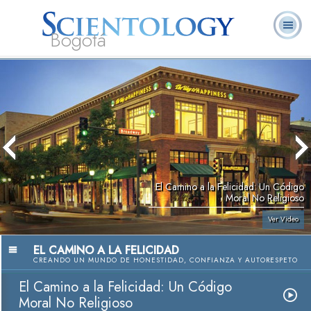
Bogotá
Acerca de
L. Ronald
¿Qué es
Ministros
Preguntas
Libros
Nosotros
Hubbard
Scientology?
Voluntarios
Frecuentes
El Camino a la Felicidad: Un Código
Moral No Religioso
Ver Video
EL CAMINO A LA FELICIDAD
CREANDO UN MUNDO DE HONESTIDAD, CONFIANZA Y AUTORESPETO
El Camino a la Felicidad: Un Código
Moral No Religioso