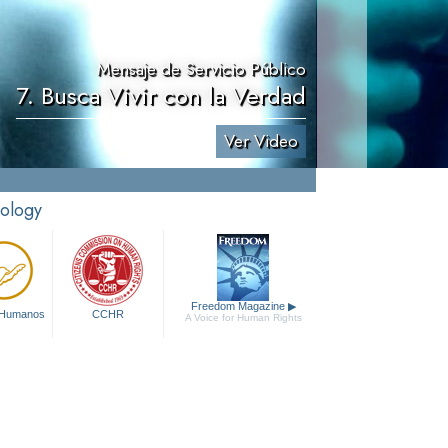
Mensaje de Servicio Público
7. Busca Vivir con la Verdad
Ver Video
tology
Freedom Magazine
▶
 Humanos
CCHR
A Voice for Human Rights