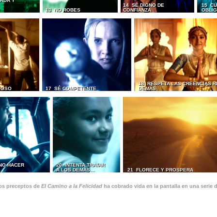
RDA Y
14 SÉ DIGNO DE
15 CU
13 NO ROBES
CONFIANZA
OBLI
18 RESPETA LAS CREENCIAS R
IOSO
17 SÉ COMPETENTE
DEMÁS
 NO HACER
20 INTENTA TRATAR
S…
A LOS DEMÁS…
21 FLORECE Y PROSPERA
os preceptos de
El Camino a la Felicidad
ha cobrado vida en la pantalla en una serie 