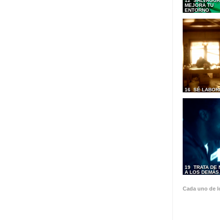
12 SALVAGUA
MEJORA TU
ENTORNO
16 SÉ LABOR
19 TRATA DE
A LOS DEMÁ
Cada uno de l