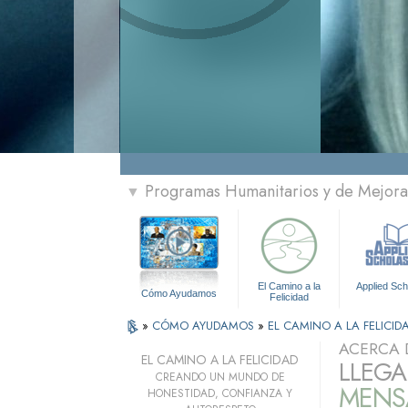
Programas Humanitarios y de Mejora 
▼
El Camino a la
Applied Sch
Cómo Ayudamos
Felicidad
»
CÓMO AYUDAMOS
»
EL CAMINO A LA FELICID
ACERCA 
EL CAMINO A LA FELICIDAD
LLEGA
CREANDO UN MUNDO DE
MENSA
HONESTIDAD, CONFIANZA Y