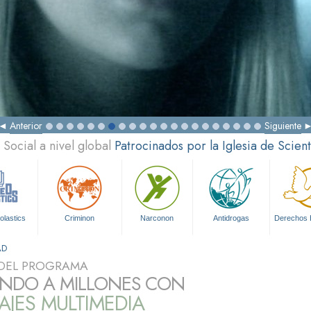
Anterior
Siguiente
Social a nivel global
Patrocinados por la Iglesia de Scien
olastics
Criminon
Narconon
Antidrogas
Derechos
AD
DEL PROGRAMA
NDO A MILLONES CON
JES MULTIMEDIA