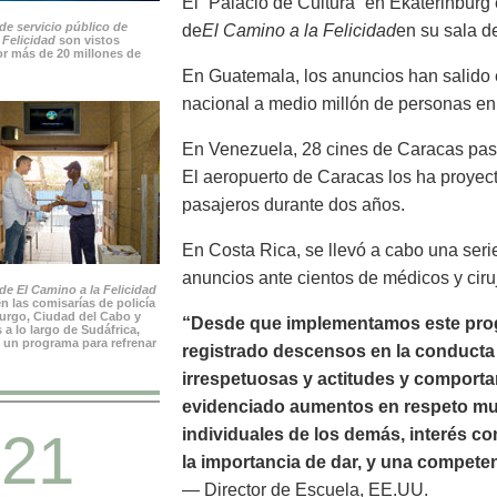
El “Palacio de Cultura” en Ekaterinburg
de servicio público de
de
El Camino a la Felicidad
en su sala de
 Felicidad
son vistos
r más de 20 millones de
En Guatemala, los anuncios han salido e
nacional a medio millón de personas en
En Venezuela, 28 cines de Caracas pas
El aeropuerto de Caracas los ha proyec
pasajeros durante dos años.
En Costa Rica, se llevó a cabo una seri
anuncios ante cientos de médicos y ciru
e El Camino a la Felicidad
n las comisarías de policía
rgo, Ciudad del Cabo y
“Desde que implementamos este prog
 a lo largo de Sudáfrica,
 un programa para refrenar
registrado descensos en la conducta n
irrespetuosas y actitudes y comport
evidenciado aumentos en respeto mutu
21
individuales de los demás, interés c
la importancia de dar, y una compete
— Director de Escuela, EE.UU.