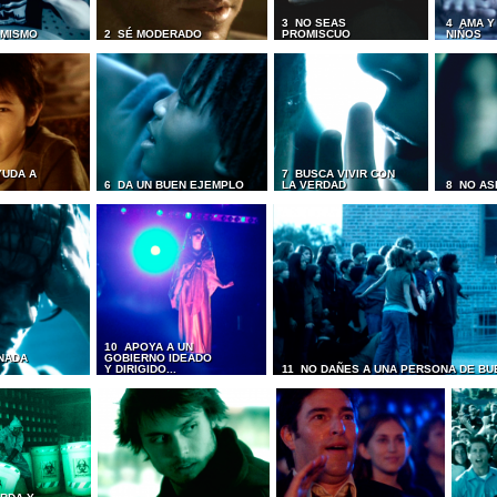
3 NO SEAS
4 AMA Y
I MISMO
2 SÉ MODERADO
PROMISCUO
NIÑOS
YUDA A
7 BUSCA VIVIR CON
6 DA UN BUEN EJEMPLO
LA VERDAD
8 NO AS
10 APOYA A UN
NADA
GOBIERNO IDEADO
Y DIRIGIDO...
11 NO DAÑES A UNA PERSONA DE BU