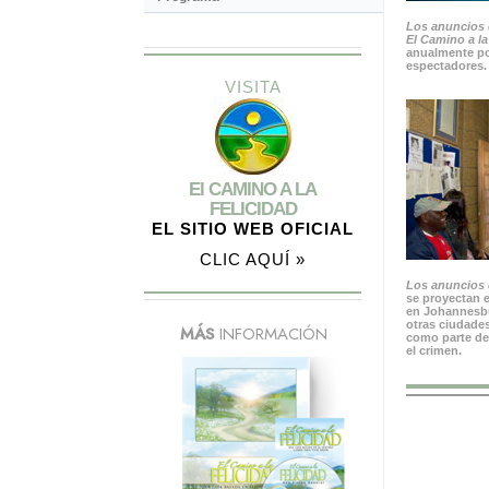
Los anuncios 
El Camino a la
anualmente po
espectadores.
VISITA
El CAMINO A LA
FELICIDAD
EL SITIO WEB OFICIAL
CLIC AQUÍ »
Los anuncios d
se proyectan e
en Johannesbu
otras ciudades
MÁS
INFORMACIÓN
como parte de
el crimen.