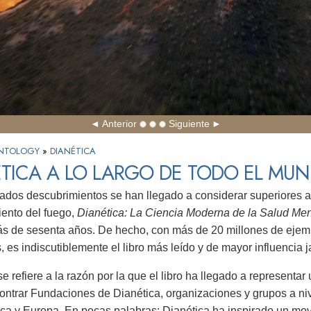
Anterior
Siguiente
IENTOLOGY
»
DIANÉTICA
TICA A LO LARGO DE TODO EL MU
dos descubrimientos se han llegado a considerar superiores a l
ento del fuego,
Dianética: La Ciencia Moderna de la Salud Men
s de sesenta años. De hecho, con más de 20 millones de ejemp
, es indiscutiblemente el libro más leído y de mayor influencia
se refiere a la razón por la que el libro ha llegado a representa
ntrar Fundaciones de Dianética, organizaciones y grupos a niv
ca y Europa. En pocas palabras: Dianética ha inspirado un mo