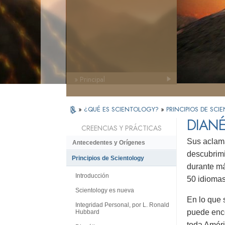
» Principal
»
¿QUÉ ES SCIENTOLOGY?
»
PRINCIPIOS DE SC
DIANÉ
CREENCIAS Y PRÁCTICAS
Sus aclama
Antecedentes y Orígenes
descubrimi
Principios de Scientology
durante má
Introducción
50 idiomas
Scientology es nueva
En lo que 
Integridad Personal, por L. Ronald
puede enco
Hubbard
toda Améri