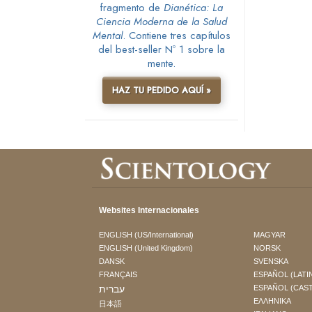
fragmento de
Dianética: La
Ciencia Moderna de la Salud
Mental
. Contiene tres capítulos
del best-seller Nº 1 sobre la
mente.
HAZ TU PEDIDO AQUÍ »
Websites Internacionales
ENGLISH (US/International)
MAGYAR
ENGLISH (United Kingdom)
NORSK
DANSK
SVENSKA
FRANÇAIS
ESPAÑOL (LATI
עברית
ESPAÑOL (CAS
ΕΛΛΗΝΙΚA
日本語