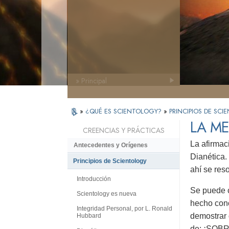
» Principal
»
¿QUÉ ES SCIENTOLOGY?
»
PRINCIPIOS DE SC
LA ME
CREENCIAS Y PRÁCTICAS
La afirmac
Antecedentes y Orígenes
Dianética.
Principios de Scientology
ahí se res
Introducción
Se puede c
Scientology es nueva
hecho cono
Integridad Personal, por L. Ronald
demostrar 
Hubbard
de: ¡SOB