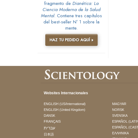
fragmento de
Dianética: La
Ciencia Moderna de la Salud
Mental
. Contiene tres capítulos
del best-seller Nº 1 sobre la
mente.
HAZ TU PEDIDO AQUÍ »
Websites Internacionales
ENGLISH (US/International)
MAGYAR
ENGLISH (United Kingdom)
NORSK
DANSK
SVENSKA
FRANÇAIS
ESPAÑOL (LATI
עברית
ESPAÑOL (CAS
ΕΛΛΗΝΙΚA
日本語