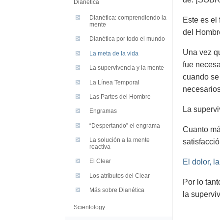
Dianética
Dianética: comprendiendo la
Este es el
mente
del Hombr
Dianética por todo el mundo
Una vez qu
La meta de la vida
fue necesa
La supervivencia y la mente
cuando se 
La Línea Temporal
necesarios
Las Partes del Hombre
La supervi
Engramas
“Despertando” el engrama
Cuanto más
La solución a la mente
satisfacci
reactiva
El dolor, l
El Clear
Los atributos del Clear
Por lo tan
Más sobre Dianética
la supervi
Scientology