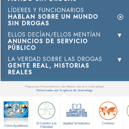
LÍDERES Y FUNCIONARIOS
HABLAN SOBRE UN MUNDO
SIN DROGAS
ELLOS DECÍAN/ELLOS MENTÍAN
ANUNCIOS DE SERVICIO
PÚBLICO
LA VERDAD SOBRE LAS DROGAS
GENTE REAL, HISTORIAS
REALES
Programas Humanitarios y de Mejora Social a nivel global
Patrocinados por la Iglesia de Scientology
▼
El Camino a la
Applied Scholastics
Criminon
Cómo Ayudamos
Felicidad