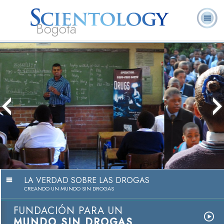
Bogotá
Acerca de
L. Ronald
¿Qué es
Ministros
Preguntas
Libros
Nosotros
Hubbard
Scientology?
Voluntarios
Frecuentes
Campaña Educativa de La Verdad
Sobre las Drogas
Ver Video
LA VERDAD SOBRE LAS DROGAS
CREANDO UN MUNDO SIN DROGAS
FUNDACIÓN PARA UN
MUNDO SIN DROGAS