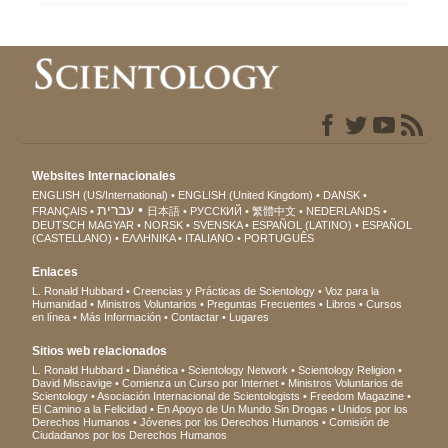
Websites Internacionales
ENGLISH (US/International)
ENGLISH (United Kingdom)
DANSK
עברית
FRANÇAIS
日本語
РУССКИЙ
繁體中文
NEDERLANDS
DEUTSCH
MAGYAR
NORSK
SVENSKA
ESPAÑOL (LATINO)
ESPAÑOL
(CASTELLANO)
ΕΛΛΗΝΙΚA
ITALIANO
PORTUGUÊS
Enlaces
L. Ronald Hubbard
Creencias y Prácticas de Scientology
Voz para la
Humanidad
Ministros Voluntarios
Preguntas Frecuentes
Libros
Cursos
en línea
Más Información
Contactar
Lugares
Sitios web relacionados
L. Ronald Hubbard
Dianética
Scientology Network
Scientology Religion
David Miscavige
Comienza un Curso por Internet
Ministros Voluntarios de
Scientology
Asociación Internacional de Scientologists
Freedom Magazine
El Camino a la Felicidad
En Apoyo de Un Mundo Sin Drogas
Unidos por los
Derechos Humanos
Jóvenes por los Derechos Humanos
Comisión de
Ciudadanos por los Derechos Humanos