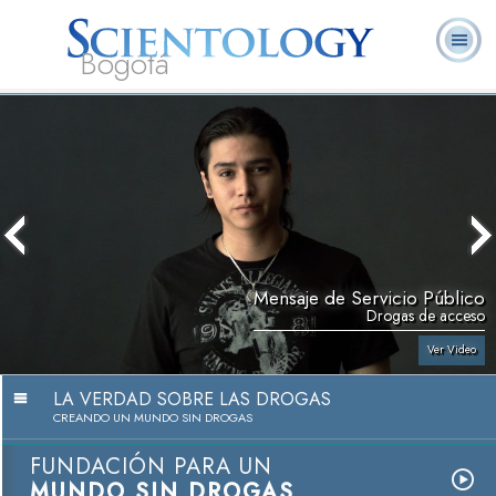
Bogotá
Acerca de
L. Ronald
¿Qué es
Ministros
Preguntas
Libros
Nosotros
Hubbard
Scientology?
Voluntarios
Frecuentes
Mensaje de Servicio Público
Drogas de acceso
Ver Video
LA VERDAD SOBRE LAS DROGAS
CREANDO UN MUNDO SIN DROGAS
FUNDACIÓN PARA UN
MUNDO SIN DROGAS