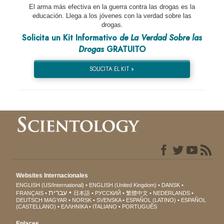
El arma más efectiva en la guerra contra las drogas es la
educación. Llega a los jóvenes con la verdad sobre las
drogas.
Solicita un Kit Informativo
de La Verdad Sobre las
Drogas
GRATUITO
SOLICITA EL KIT »
Websites Internacionales
ENGLISH (US/International)
ENGLISH (United Kingdom)
DANSK
עברית
FRANÇAIS
日本語
РУССКИЙ
繁體中文
NEDERLANDS
DEUTSCH
MAGYAR
NORSK
SVENSKA
ESPAÑOL (LATINO)
ESPAÑOL
(CASTELLANO)
ΕΛΛΗΝΙΚA
ITALIANO
PORTUGUÊS
Enlaces