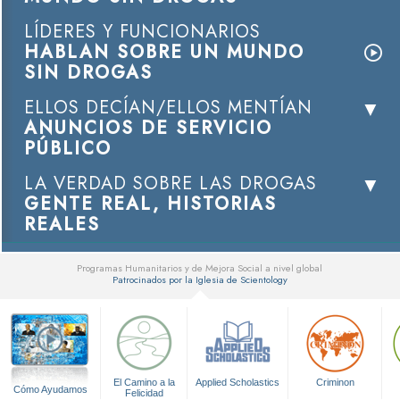
LÍDERES Y FUNCIONARIOS
HABLAN SOBRE UN MUNDO
SIN DROGAS
ELLOS DECÍAN/ELLOS MENTÍAN
ANUNCIOS DE SERVICIO
PÚBLICO
LA VERDAD SOBRE LAS DROGAS
GENTE REAL, HISTORIAS
REALES
Programas Humanitarios y de Mejora Social a nivel global
Patrocinados por la Iglesia de Scientology
▼
El Camino a la
Applied Scholastics
Criminon
Cómo Ayudamos
Felicidad