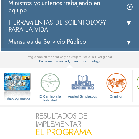
Ministros Voluntarios trabajando en
equipo
HERRAMIENTAS DE SCIENTOLOGY
PARA LA VIDA
Mensajes de Servicio Público
Programas Humanitarios y de Mejora Social a nivel global
Patrocinados por la Iglesia de Scientology
▼
El Camino a la
Applied Scholastics
Criminon
Cómo Ayudamos
Felicidad
RESULTADOS DE
IMPLEMENTAR
EL PROGRAMA