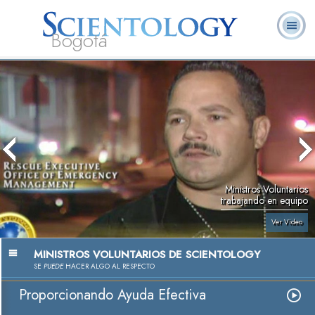
Bogotá
Acerca de
L. Ronald
¿Qué es
Ministros
Preguntas
Libros
Nosotros
Hubbard
Scientology?
Voluntarios
Frecuentes
Ministros Voluntarios
trabajando en equipo
Ver Video
MINISTROS VOLUNTARIOS DE SCIENTOLOGY
SE
PUEDE
HACER ALGO AL RESPECTO
Proporcionando Ayuda Efectiva