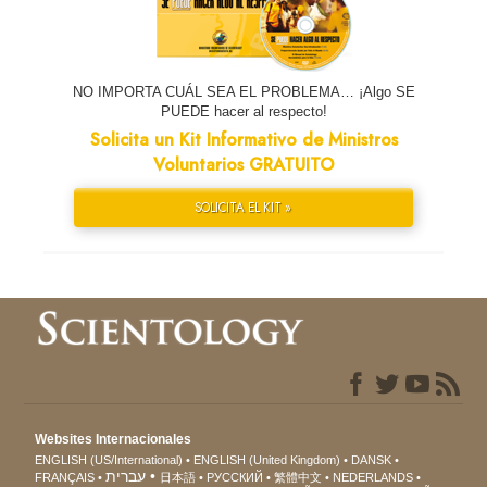
NO IMPORTA CUÁL SEA EL PROBLEMA… ¡Algo SE
PUEDE hacer al respecto!
Solicita un Kit Informativo de Ministros
Voluntarios GRATUITO
SOLICITA EL KIT »
Websites Internacionales
ENGLISH (US/International)
ENGLISH (United Kingdom)
DANSK
עברית
FRANÇAIS
日本語
РУССКИЙ
繁體中文
NEDERLANDS