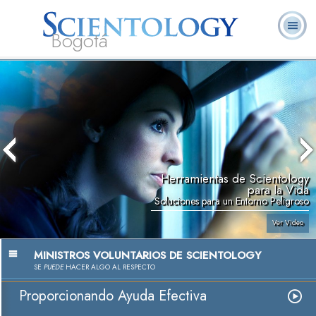
Bogotá
Acerca de
L. Ronald
¿Qué es
Ministros
Preguntas
Libros
Nosotros
Hubbard
Scientology?
Voluntarios
Frecuentes
Herramientas de Scientology
para la Vida
Soluciones para un Entorno Peligroso
Ver Video
MINISTROS VOLUNTARIOS DE SCIENTOLOGY
SE
PUEDE
HACER ALGO AL RESPECTO
Proporcionando Ayuda Efectiva