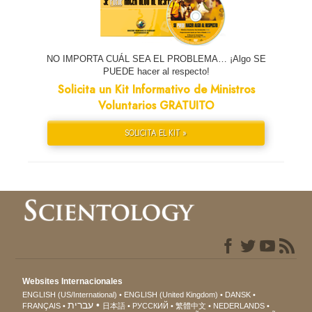
NO IMPORTA CUÁL SEA EL PROBLEMA… ¡Algo SE
PUEDE hacer al respecto!
Solicita un Kit Informativo de Ministros
Voluntarios GRATUITO
SOLICITA EL KIT »
Websites Internacionales
ENGLISH (US/International)
ENGLISH (United Kingdom)
DANSK
עברית
FRANÇAIS
日本語
РУССКИЙ
繁體中文
NEDERLANDS