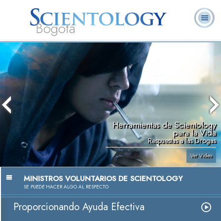
Bogotá
Acerca de
L. Ronald
¿Qué es
Ministros
Preguntas
Libros
Nosotros
Hubbard
Scientology?
Voluntarios
Frecuentes
Herramientas de Scientology
para la Vida
Respuestas a las Drogas
Ver Video
MINISTROS VOLUNTARIOS DE SCIENTOLOGY
SE
PUEDE
HACER ALGO AL RESPECTO
Proporcionando Ayuda Efectiva