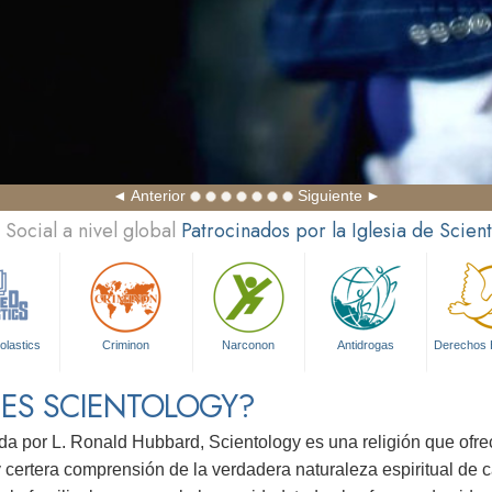
Anterior
Siguiente
Social a nivel global
Patrocinados por la Iglesia de Scien
olastics
Criminon
Narconon
Antidrogas
Derechos
 ES SCIENTOLOGY?
da por L. Ronald Hubbard, Scientology es una religión que ofr
 certera comprensión de la verdadera naturaleza espiritual de 