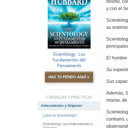
mismo, con 
y con el S
Scientolog
su entorno
Scientolog
principale
Scientology: Los
El hombre e
Fundamentos del
Pensamiento
Su experie
HAZ TU PEDIDO AQUÍ »
Sus capaci
Además, Sc
CREENCIAS Y PRÁCTICAS
mismo, de 
Antecedentes y Orígenes
Scientolog
¿Qué es Scientology?
contrario,
Scientology: sus Antecedentes y
observando
Orígenes