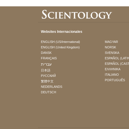
Websites Internacionales
ENGLISH (US/International)
MAGYAR
ENGLISH (United Kingdom)
NORSK
DANSK
SVENSKA
FRANÇAIS
ESPAÑOL (LATI
עברית
ESPAÑOL (CAS
ΕΛΛΗΝΙΚA
日本語
ITALIANO
РУССКИЙ
PORTUGUÊS
繁體中文
NEDERLANDS
DEUTSCH