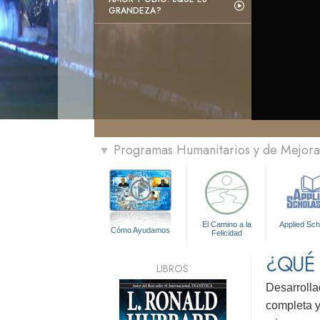
GRANDEZA?
Programas Humanitarios y de Mejora 
▼
El Camino a la
Applied Sch
Cómo Ayudamos
Felicidad
¿QUÉ
LIBROS
Desarrolla
completa y