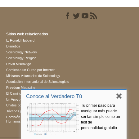
Sitios web relacionados
L. Ronald Hubbard
Dianética
Scientology Network
Scientology Religion
David Miscavige
Comienza un Curso por Internet
Ministros Voluntarios de Scientology
Asociación Internacional de Scientologists
Freedom Magazine
El Camino a la Felicidad
Conoce al Verdadero Tú
En Apoyo de Un Mundo Sin Drogas
Tu primer paso para
Unidos por los Derechos Humanos
averiguar más puede
Jóvenes por los Derechos Humanos
ser tan simple como un
Comisión de Ciudadanos por los Derechos
Humanos
test de
personalidad gratuito.