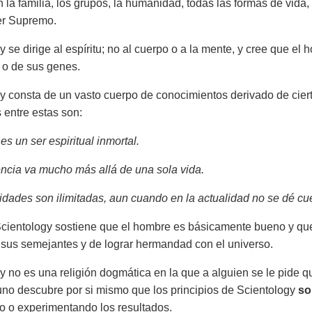
la familia, los grupos, la humanidad, todas las formas de vida, e
er Supremo.
y se dirige al espíritu; no al cuerpo o a la mente, y cree que 
 o de sus genes.
y consta de un vasto cuerpo de conocimientos derivado de cie
s entre estas son:
s un ser espiritual inmortal.
ncia va mucho más allá de una sola vida.
dades son ilimitadas, aun cuando en la actualidad no se dé cu
ientology sostiene que el hombre es básicamente bueno y que 
sus semejantes y de lograr hermandad con el universo.
y no es una religión dogmática en la que a alguien se le pide q
 uno descubre por si mismo que los principios de Scientology
s
 o experimentando los resultados.