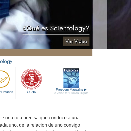
¿Qué es Scientology?
Ver Video
tology
Freedom Magazine
▶
 Humanos
CCHR
A Voice for Human Rights
ece una ruta precisa que conduce a una
cada uno, de la relación de uno consigo