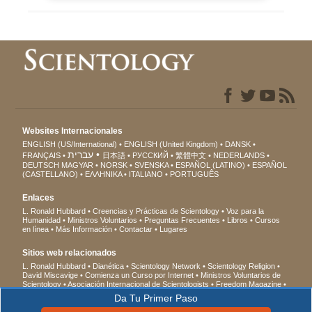
Websites Internacionales
ENGLISH (US/International)
ENGLISH (United Kingdom)
DANSK
עברית
FRANÇAIS
日本語
РУССКИЙ
繁體中文
NEDERLANDS
DEUTSCH
MAGYAR
NORSK
SVENSKA
ESPAÑOL (LATINO)
ESPAÑOL
(CASTELLANO)
ΕΛΛΗΝΙΚA
ITALIANO
PORTUGUÊS
Enlaces
L. Ronald Hubbard
Creencias y Prácticas de Scientology
Voz para la
Humanidad
Ministros Voluntarios
Preguntas Frecuentes
Libros
Cursos
en línea
Más Información
Contactar
Lugares
Sitios web relacionados
L. Ronald Hubbard
Dianética
Scientology Network
Scientology Religion
David Miscavige
Comienza un Curso por Internet
Ministros Voluntarios de
Scientology
Asociación Internacional de Scientologists
Freedom Magazine
El Camino a la Felicidad
En Apoyo de Un Mundo Sin Drogas
Unidos por los
Da Tu Primer Paso
Derechos Humanos
Jóvenes por los Derechos Humanos
Comisión de
Ciudadanos por los Derechos Humanos