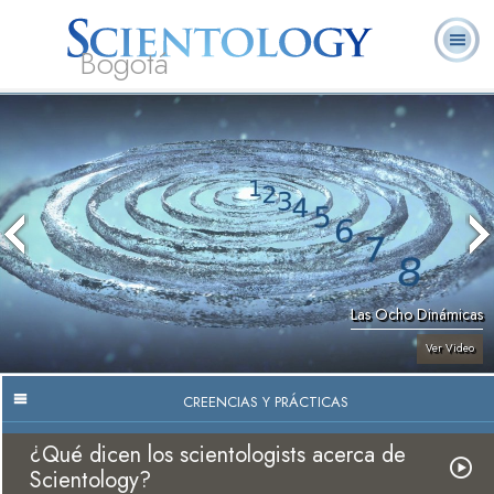
Bogotá
Acerca de
L. Ronald
¿Qué es
Ministros
Preguntas
Libros
Nosotros
Hubbard
Scientology?
Voluntarios
Frecuentes
Las Ocho Dinámicas
Ver Video
CREENCIAS Y PRÁCTICAS
¿Qué dicen los scientologists acerca de
Scientology?