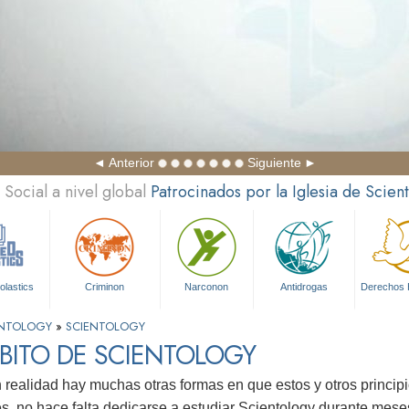
Anterior
Siguiente
Social a nivel global
Patrocinados por la Iglesia de Scien
olastics
Criminon
Narconon
Antidrogas
Derechos
IENTOLOGY
»
SCIENTOLOGY
BITO DE SCIENTOLOGY
realidad hay muchas otras formas en que estos y otros princip
s, no hace falta dedicarse a estudiar Scientology durante mese