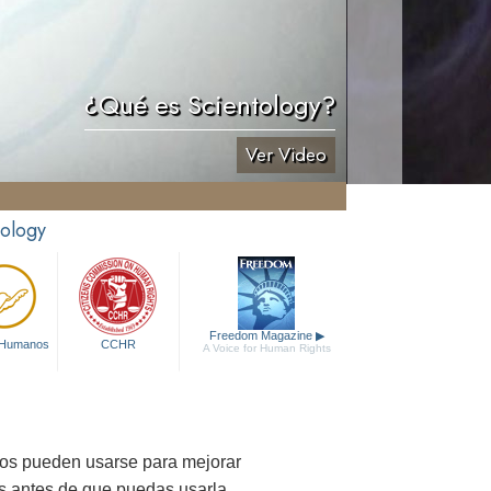
¿Qué es Scientology?
Ver Video
tology
Freedom Magazine
▶
 Humanos
CCHR
A Voice for Human Rights
ios pueden usarse para mejorar
s antes de que puedas usarla.