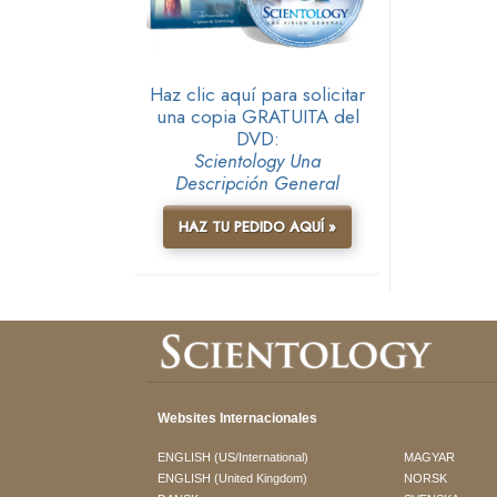
Haz clic aquí para solicitar
una copia GRATUITA del
DVD:
Scientology Una
Descripción General
HAZ TU PEDIDO AQUÍ »
Websites Internacionales
ENGLISH (US/International)
MAGYAR
ENGLISH (United Kingdom)
NORSK