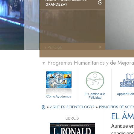
GRANDEZA?
» Principal
Programas Humanitarios y de Mejora 
▼
El Camino a la
Applied Sch
Cómo Ayudamos
Felicidad
»
¿QUÉ ES SCIENTOLOGY?
»
PRINCIPIOS DE SC
EL ÁM
LIBROS
Aunque en 
condicione