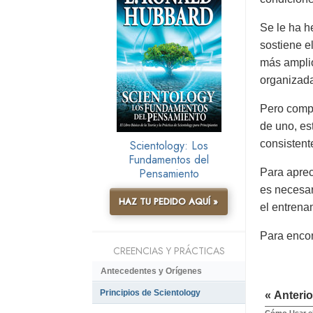
Se le ha h
sostiene e
más amplio
organizada
Pero compl
de uno, es
Scientology: Los
consistent
Fundamentos del
Pensamiento
Para apreci
es necesar
HAZ TU PEDIDO AQUÍ »
el entrena
Para encon
CREENCIAS Y PRÁCTICAS
Antecedentes y Orígenes
Principios de Scientology
« Anterio