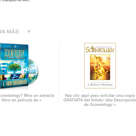
l Triángulo de ARC
UA MÁS
cientology? Mira un extracto
Haz clic aquí para solicitar una copia
 libro en película de »
GRATUITA del folleto:
Una Descripció
de Scientology
»