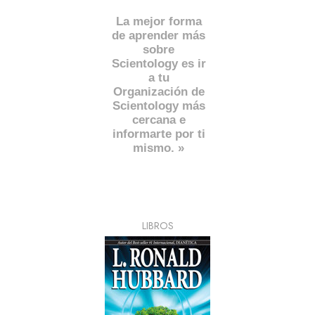
La mejor forma
de aprender más
sobre
Scientology es ir
a tu
Organización de
Scientology más
cercana e
informarte por ti
mismo. »
LIBROS