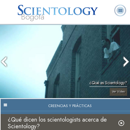
Bogotá
Acerca de
L. Ronald
¿Qué es
Ministros
Preguntas
Libros
Nosotros
Hubbard
Scientology?
Voluntarios
Frecuentes
¿Qué es Scientology?
Ver Video
CREENCIAS Y PRÁCTICAS
¿Qué dicen los scientologists acerca de
Scientology?