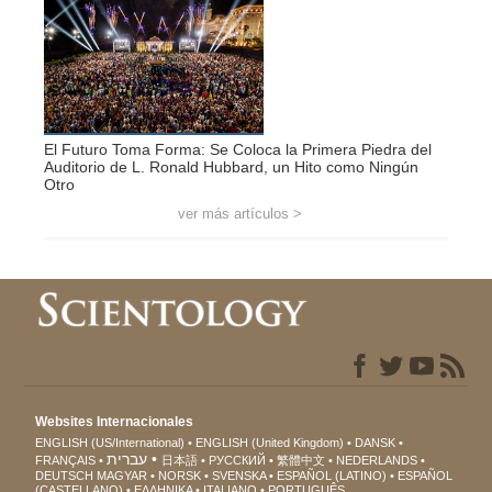
El Futuro Toma Forma: Se Coloca la Primera Piedra del
Auditorio de L. Ronald Hubbard, un Hito como Ningún
Otro
ver más artículos >
Websites Internacionales
ENGLISH (US/International)
ENGLISH (United Kingdom)
DANSK
עברית
FRANÇAIS
日本語
РУССКИЙ
繁體中文
NEDERLANDS
DEUTSCH
MAGYAR
NORSK
SVENSKA
ESPAÑOL (LATINO)
ESPAÑOL
(CASTELLANO)
ΕΛΛΗΝΙΚA
ITALIANO
PORTUGUÊS