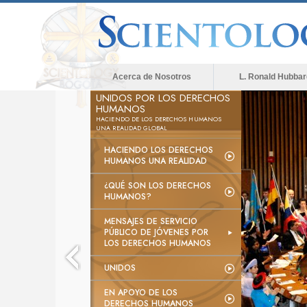
Acerca de Nosotros
L. Ronald Hubbar
UNIDOS POR LOS DERECHOS
HUMANOS
HACIENDO DE LOS DERECHOS HUMANOS
UNA REALIDAD GLOBAL
HACIENDO LOS DERECHOS
HUMANOS UNA REALIDAD
¿QUÉ SON LOS DERECHOS
HUMANOS?
MENSAJES DE SERVICIO
PÚBLICO DE JÓVENES POR
LOS DERECHOS HUMANOS
UNIDOS
EN APOYO DE LOS
DERECHOS HUMANOS