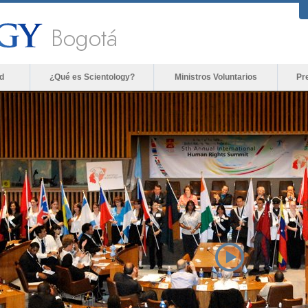
Bogotá
d
¿Qué es Scientology?
Ministros Voluntarios
Pr