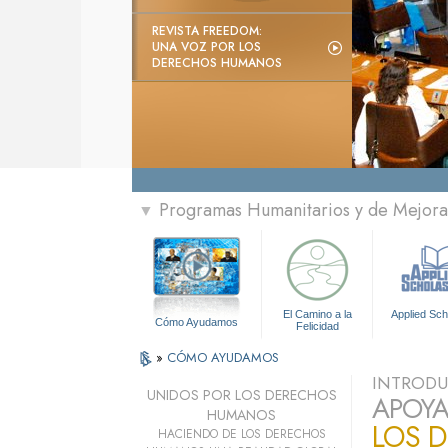
REVISTA FREEDOM:
UNA VOZ POR LOS
DERECHOS HUMANOS
Programas Humanitarios y de Mejora 
▼
El Camino a la
Applied Sch
Cómo Ayudamos
Felicidad
»
CÓMO AYUDAMOS
INTROD
UNIDOS POR LOS DERECHOS
APOYA
HUMANOS
LOS 
HACIENDO DE LOS DERECHOS