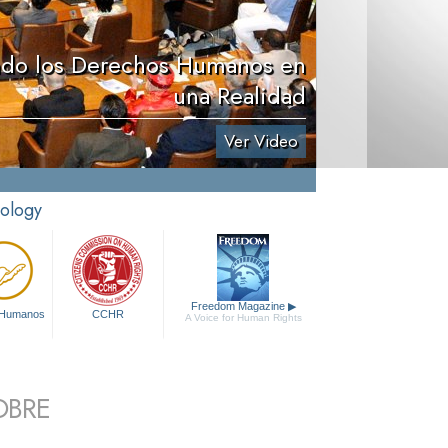
ndo los Derechos Humanos en
una Realidad
Ver Video
tology
Freedom Magazine
▶
 Humanos
CCHR
A Voice for Human Rights
OBRE