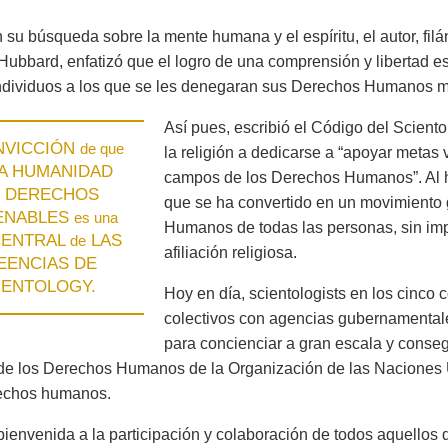
en su búsqueda sobre la mente humana y el espíritu, el autor, fi
Hubbard, enfatizó que el logro de una comprensión y libertad e
individuos a los que se les denegaran sus Derechos Humanos 
Así pues, escribió el Código del Sciento
NVICCIÓN
de que
la religión a dedicarse a “apoyar metas
A HUMANIDAD
campos de los Derechos Humanos”. Al ha
DERECHOS
que se ha convertido en un movimiento 
IENABLES
es una
Humanos de todas las personas, sin impo
 CENTRAL
LAS
de
afiliación religiosa.
EENCIAS DE
IENTOLOGY.
Hoy en día, scientologists en los cinco 
colectivos con agencias gubernamental
para concienciar a gran escala y conseg
de los Derechos Humanos de la Organización de las Naciones 
rechos humanos.
ienvenida a la participación y colaboración de todos aquello