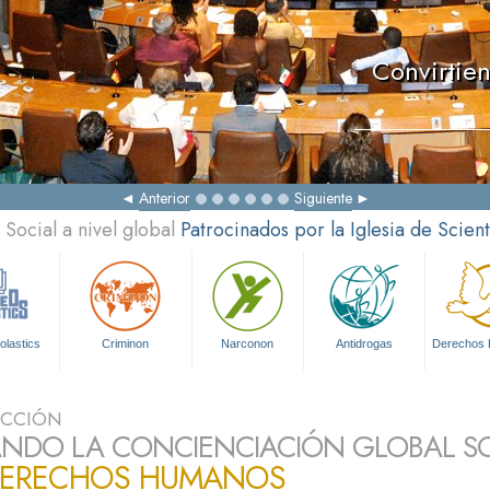
Convirtie
Anterior
Siguiente
Social a nivel global
Patrocinados por la Iglesia de Scien
olastics
Criminon
Narconon
Antidrogas
Derechos
UCCIÓN
NDO LA CONCIENCIACIÓN GLOBAL S
DERECHOS HUMANOS