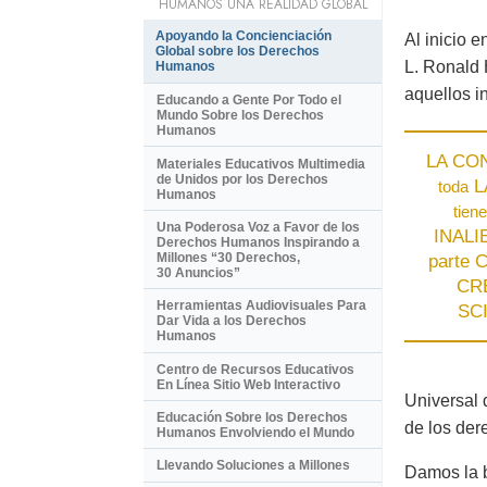
HUMANOS UNA REALIDAD GLOBAL
Apoyando la Concienciación
Al inicio 
Global sobre los Derechos
L. Ronald 
Humanos
aquellos 
Educando a Gente Por Todo el
Mundo Sobre los Derechos
Humanos
LA CO
Materiales Educativos Multimedia
de Unidos por los Derechos
L
toda
Humanos
tiene
Una Poderosa Voz a Favor de los
INAL
Derechos Humanos Inspirando a
Millones “30 Derechos,
parte
30 Anuncios”
CR
Herramientas Audiovisuales Para
SC
Dar Vida a los Derechos
Humanos
Centro de Recursos Educativos
En Línea Sitio Web Interactivo
Universal 
Educación Sobre los Derechos
de los de
Humanos Envolviendo el Mundo
Llevando Soluciones a Millones
Damos la b