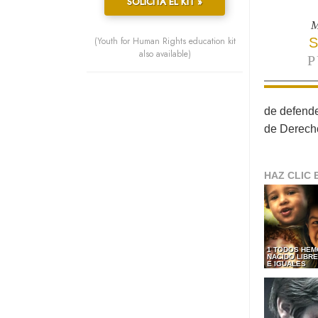
SOLICITA EL KIT »
M
(Youth for Human Rights education kit
S
also available)
P
de defende
de Derech
HAZ CLIC 
1 TODOS HEM
NACIDO LIBR
E IGUALES