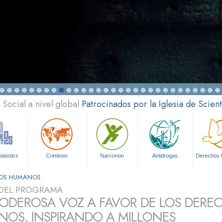
Social a nivel global
Patrocinados por la Iglesia de Scien
olastics
Criminon
Narconon
Antidrogas
Derechos
HOS HUMANOS
DEL PROGRAMA
ODEROSA VOZ A FAVOR DE LOS DERE
OS, INSPIRANDO A MILLONES