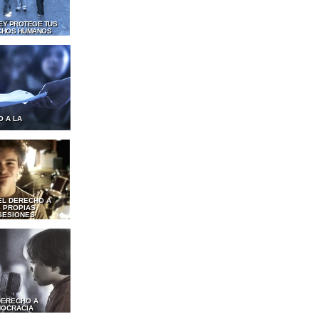
LEY PROTEGE TUS
CHOS HUMANOS
O A LA
EL DERECHO A
 PROPIAS
SESIONES
DERECHO A
MOCRACIA