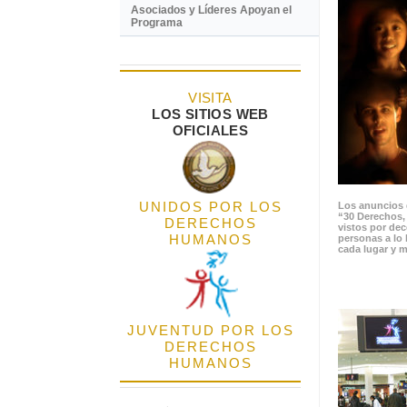
Asociados y Líderes Apoyan el
Programa
VISITA
LOS SITIOS WEB
OFICIALES
UNIDOS POR LOS
Los anuncios 
“30 Derechos,
DERECHOS
vistos por de
HUMANOS
personas a lo 
cada lugar y m
JUVENTUD POR LOS
DERECHOS
HUMANOS