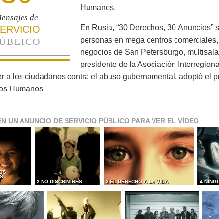
Humanos.
ensajes de
En Rusia, “30 Derechos, 30 Anuncios” s
ERVICIO
personas en mega centros comerciales,
ÚBLICO
negocios de San Petersburgo, multisalas
presidente de la Asociación Interregion
r a los ciudadanos contra el abuso gubernamental, adoptó el 
os Humanos.
EN UN ANUNCIO DE SERVICIO PÚBLICO PARA VER EL VÍDEO
OS
ES
2 NO DISCRIMINES
3 EL DERECHO A LA VIDA
4 NING