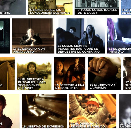
6 TIENES DERECHOS
7 TODOS SOMOS IGUALES
8 LA 
DONDEQUIERA QUE VAYAS
ANTE LA LEY
DERE
ORTURA
11 SOMOS SIEMPRE
10 EL DERECHO A UN
INOCENTES HASTA QUE SE
12 EL DERECH
JUICIO JUSTO
DEMUESTRE LO CONTRARIO
INTIMIDAD
14 EL DERECHO A
BUSCAR UN LUGAR
17 
16 MATRIMONIO Y
DE
SEGURO EN EL
15 DERECHO A UNA
TUS
LA FAMILIA
QUE VIVIR
NACIONALIDAD
PO
DE
20 EL DERECHO A
21 EL 
O
19 LIBERTAD DE EXPRESIÓN
REUNIRSE EN PÚBLICO
LA DE