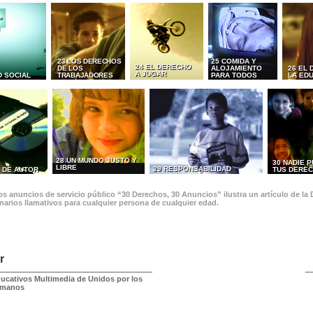
23 LOS DERECHOS
25 COMIDA Y
24 EL DERECHO
DE LOS
ALOJAMIENTO
26 EL
A JUGAR
D SOCIAL
TRABAJADORES
PARA TODOS
LA ED
28 UN MUNDO JUSTO Y
30 NADIE 
LIBRE
29 RESPONSABILIDAD
 DE AUTOR
TUS DERE
s anuncios de servicio público “30 Derechos, 30 Anuncios” ilustra un artículo de la
narios llamativos para cualquier persona de cualquier edad.
r
ducativos Multimedia de Unidos por los
umanos