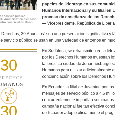
papeles de liderazgo en sus comunid
Humanos Internacional y su filial en 
de servicio público
proceso de enseñanza de los Derech
 30 Anuncios” emitiéndose
ntro comercial de Moscú.
— Vicepresidente, República de Liberia
 Derechos, 30 Anuncios” son una presentación significativa y f
e servicio público se usan en una variedad de entornos en mu
En Sudáfrica, se retransmiten en la tele
por los Derechos Humanos muestran los
30
talleres. La ciudad de Johannesburgo s
Humanos para utilizar adicionalmente es
concienciación sobre los Derechos Huma
ERECHOS
UMANOS
En Ecuador, la filial de Juventud por l
mensajes de servicio público a 4,5 mill
concurrentemente impartían seminarios 
30
campaña nacional fue tan efectiva conci
de Ecuador adoptó oficialmente el prog