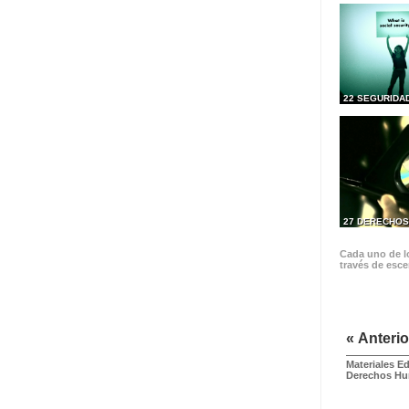
22 SEGURIDA
27 DERECHOS
Cada uno de lo
través de esce
« Anterio
Materiales E
Derechos H