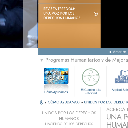
REVISTA FREEDOM:
UNA VOZ POR LOS
DERECHOS HUMANOS
Anterior
Programas Humanitarios y de Mejora 
▼
El Camino a la
Applied Sch
Cómo Ayudamos
Felicidad
»
CÓMO AYUDAMOS
»
UNIDOS POR LOS DEREC
ACERCA 
UNIDOS POR LOS DERECHOS
UNA P
HUMANOS
HUMAN
HACIENDO DE LOS DERECHOS