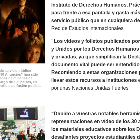
Instituto de Derechos Humanos. Prác
para frente a esa pantalla y gasta m
servicio público que en cualquiera de 
Red de Estudios Internacionales
“Los vídeos y folletos publicados p
y Unidos por los Derechos Humanos p
y privadas, ya que simplifican la Dec
documento vital puede ser entendido 
de servicio público
Recomiendo a estas organizaciones po
 30 Anuncios” han sido
cenas de millones de
llevar estos recursos a instituciones 
largo de 100 países, en
edio de difusión posible.
por unas Naciones Unidas Fuertes
“Debido a vuestras notables herramie
representaciones en vídeo de los 30 a
los materiales educativos sobre los
desafiantes proyectos estudiantiles 