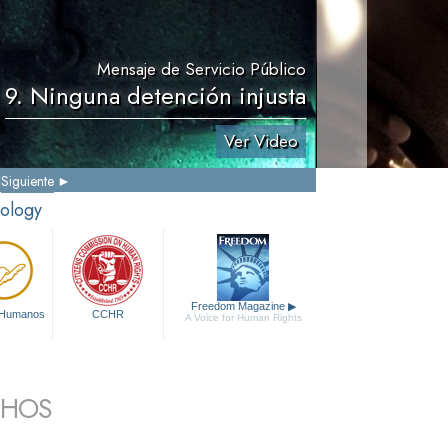
Mensaje de Servicio Público
9. Ninguna detención injusta
Ver Video
Siguiente
tology
Freedom Magazine
▶
 Humanos
CCHR
A Voice for Human Rights
CHOS