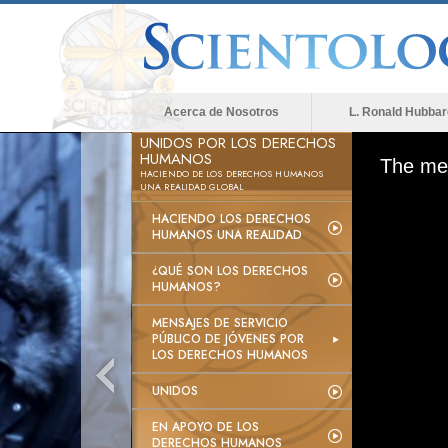
Acerca de Nosotros
L. Ronald Hubbar
UNIDOS POR LOS DERECHOS
HUMANOS
The med
HACIENDO DE LOS DERECHOS HUMANOS
UNA REALIDAD GLOBAL
HACIENDO LOS DERECHOS
HUMANOS UNA REALIDAD
¿QUÉ SON LOS DERECHOS
HUMANOS?
MENSAJES DE SERVICIO
PÚBLICO DE JÓVENES POR
LOS DERECHOS HUMANOS
UNIDOS
EN APOYO DE LOS
DERECHOS HUMANOS