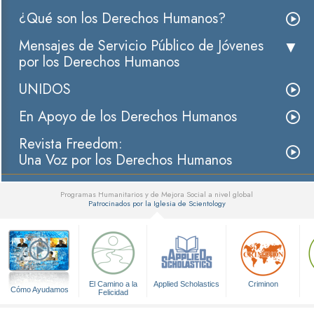
¿Qué son los Derechos Humanos?
Mensajes de Servicio Público de Jóvenes
por los Derechos Humanos
UNIDOS
En Apoyo de los Derechos Humanos
Revista Freedom:
Una Voz por los Derechos Humanos
Programas Humanitarios y de Mejora Social a nivel global
Patrocinados por la Iglesia de Scientology
▼
El Camino a la
Applied Scholastics
Criminon
Cómo Ayudamos
Felicidad