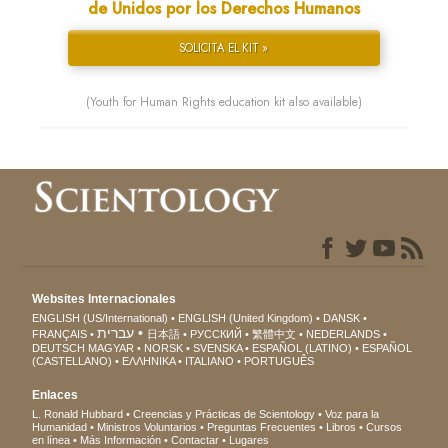
de Unidos por los Derechos Humanos
SOLICITA EL KIT »
(Youth for Human Rights education kit also available)
Websites Internacionales
ENGLISH (US/International)
ENGLISH (United Kingdom)
DANSK
עברית
FRANÇAIS
日本語
РУССКИЙ
繁體中文
NEDERLANDS
DEUTSCH
MAGYAR
NORSK
SVENSKA
ESPAÑOL (LATINO)
ESPAÑOL
(CASTELLANO)
ΕΛΛΗΝΙΚA
ITALIANO
PORTUGUÊS
Enlaces
L. Ronald Hubbard
Creencias y Prácticas de Scientology
Voz para la
Humanidad
Ministros Voluntarios
Preguntas Frecuentes
Libros
Cursos
en línea
Más Información
Contactar
Lugares