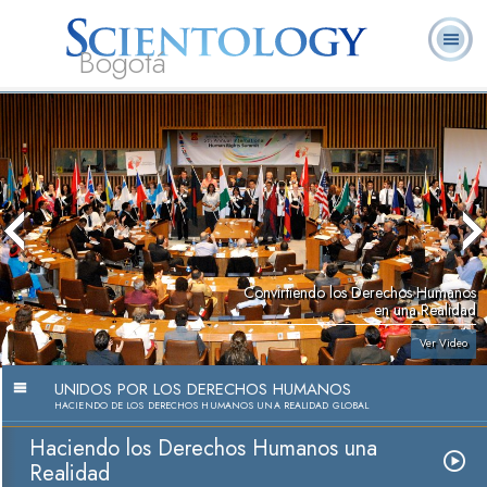
Bogotá
Acerca de
L. Ronald
¿Qué es
Ministros
Preguntas
Libros
Nosotros
Hubbard
Scientology?
Voluntarios
Frecuentes
Convirtiendo los Derechos Humanos
en una Realidad
Ver Video
UNIDOS POR LOS DERECHOS HUMANOS
HACIENDO DE LOS DERECHOS HUMANOS UNA REALIDAD GLOBAL
Haciendo los Derechos Humanos una
Realidad