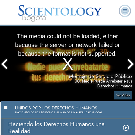
Bogotá
Acerca de
L. Ronald
¿Qué es
Ministros
Preguntas
Libros
Nosotros
Hubbard
Scientology?
Voluntarios
Frecuentes
The media could not be loaded, either
because the server or network failed or
because the format is not supported.
Mensaje de Servicio Público
30. Nadie Puede Arrebatarle sus
Derechos Humanos
Ver Video
UNIDOS POR LOS DERECHOS HUMANOS
HACIENDO DE LOS DERECHOS HUMANOS UNA REALIDAD GLOBAL
Haciendo los Derechos Humanos una
Realidad