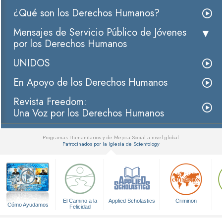
¿Qué son los Derechos Humanos?
Mensajes de Servicio Público de Jóvenes
por los Derechos Humanos
UNIDOS
En Apoyo de los Derechos Humanos
Revista Freedom:
Una Voz por los Derechos Humanos
Programas Humanitarios y de Mejora Social a nivel global
Patrocinados por la Iglesia de Scientology
▼
El Camino a la
Applied Scholastics
Criminon
Cómo Ayudamos
Felicidad