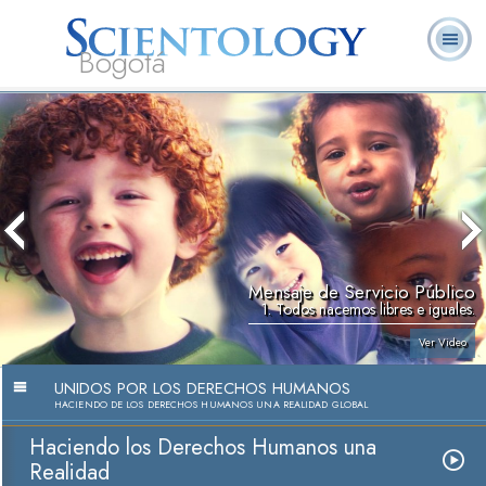
Bogotá
Acerca de
L. Ronald
¿Qué es
Ministros
Preguntas
This
Libros
Nosotros
Hubbard
Scientology?
Voluntarios
Frecuentes
is
a
modal
window.
Mensaje de Servicio Público
1. Todos nacemos libres e iguales.
Ver Video
UNIDOS POR LOS DERECHOS HUMANOS
HACIENDO DE LOS DERECHOS HUMANOS UNA REALIDAD GLOBAL
Haciendo los Derechos Humanos una
Realidad