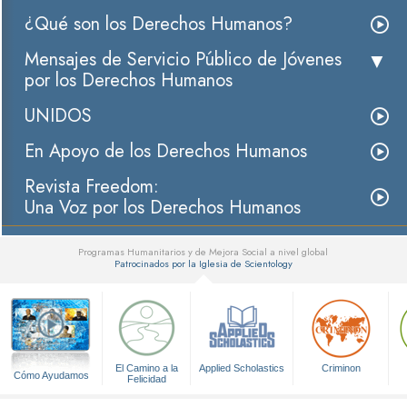
¿Qué son los Derechos Humanos?
Mensajes de Servicio Público de Jóvenes
por los Derechos Humanos
UNIDOS
En Apoyo de los Derechos Humanos
Revista Freedom:
Una Voz por los Derechos Humanos
Programas Humanitarios y de Mejora Social a nivel global
Patrocinados por la Iglesia de Scientology
▼
El Camino a la
Applied Scholastics
Criminon
Cómo Ayudamos
Felicidad