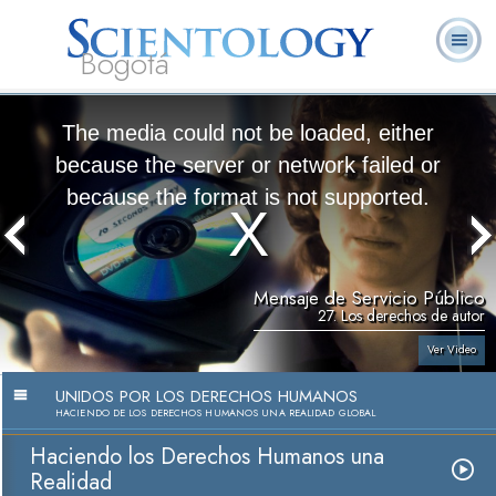
Bogotá
Acerca de
L. Ronald
¿Qué es
Ministros
Preguntas
Libros
Nosotros
Hubbard
Scientology?
Voluntarios
Frecuentes
The media could not be loaded, either
because the server or network failed or
because the format is not supported.
Mensaje de Servicio Público
27. Los derechos de autor
Ver Video
UNIDOS POR LOS DERECHOS HUMANOS
HACIENDO DE LOS DERECHOS HUMANOS UNA REALIDAD GLOBAL
Haciendo los Derechos Humanos una
Realidad