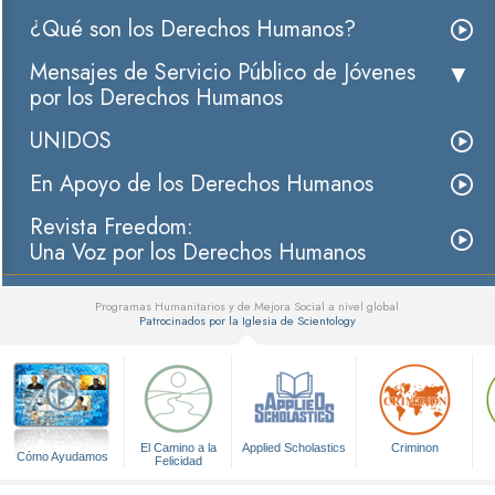
¿Qué son los Derechos Humanos?
Mensajes de Servicio Público de Jóvenes
por los Derechos Humanos
UNIDOS
En Apoyo de los Derechos Humanos
Revista Freedom:
Una Voz por los Derechos Humanos
Programas Humanitarios y de Mejora Social a nivel global
Patrocinados por la Iglesia de Scientology
▼
El Camino a la
Applied Scholastics
Criminon
Cómo Ayudamos
Felicidad